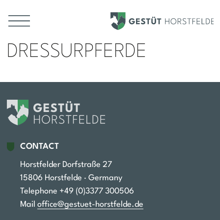
DRESSURPFERDE
DRESSURPFERDE
Skip to main content
Seitenabschnitte
CONTACT
Horstfelder Dorfstraße 27
15806 Horstfelde · Germany
Telephone +49 (0)3377 300506‬
Mail
office@gestuet-horstfelde.de