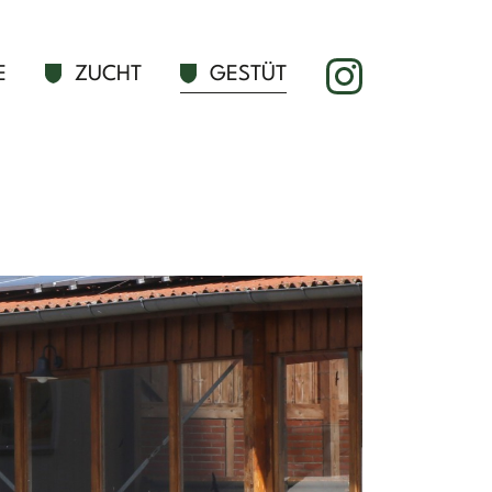
ION
Social Media
E
ZUCHT
GESTÜT
Bild