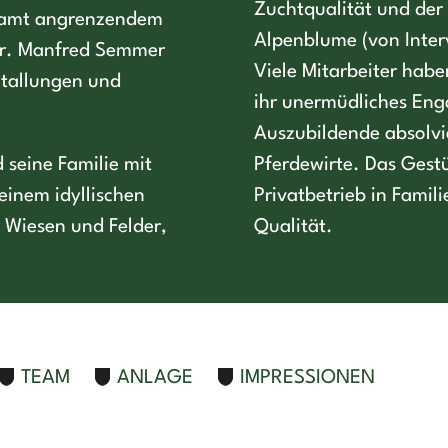
Zuchtqualität und de
samt angrenzendem
Alpenblume (von Interv
 Dr. Manfred Semmer
Viele Mitarbeiter habe
Stallungen und
ihr unermüdliches Eng
Auszubildende absolvie
 seine Familie mit
Pferdewirte. Das Gestü
einem idyllischen
Privatbetrieb in Famil
 Wiesen und Felder,
Qualität.
TEAM
ANLAGE
IMPRESSIONEN